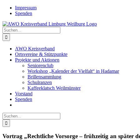
Zum
Impressum
Inhalt
Spenden
springen
Suche
nach:
AWO Kreisverband
Ortsvereine & Stützpunkte
Projekte und Aktionen
Seniorenclub
Workshop „Kalender der Vielfalt“ in Hadamar
Brillensammlung
Schulranzen
Kaffeeklatsch Weilmünster
Vorstand
Spenden
Suche
nach:
Vortrag „Rechtliche Vorsorge – frühzeitig an später 