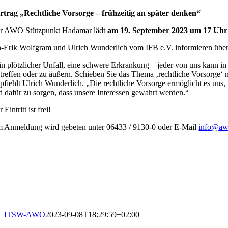
rtrag „Rechtliche Vorsorge – frühzeitig an später denken“
r AWO Stützpunkt Hadamar lädt
am 19. September 2023 um 17 Uhr
n-Erik Wolfgram und Ulrich Wunderlich vom IFB e.V. informieren über
in plötzlicher Unfall, eine schwere Erkrankung – jeder von uns kann in 
 treffen oder zu äußern. Schieben Sie das Thema ‚rechtliche Vorsorge‘ 
pfiehlt Ulrich Wunderlich. „Die rechtliche Vorsorge ermöglicht es uns
d dafür zu sorgen, dass unsere Interessen gewahrt werden.“
 Eintritt ist frei!
 Anmeldung wird gebeten unter 06433 / 9130-0 oder E-Mail
info@awo
ITSW-AWO
2023-09-08T18:29:59+02:00